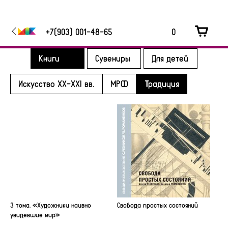
+7(903) 001-48-65
0
Книги
Сувениры
Для детей
Искусство XX-XXI вв.
МРФ
Традиция
3 тома. «Художники наивно
Свобода простых состояний
увидевшие мир»