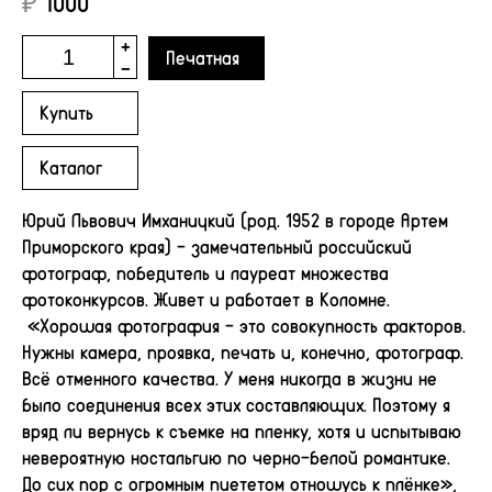
₽
1000
+
Печатная
-
Купить
Каталог
Юрий Львович Имханицкий (род. 1952 в городе Артем
Приморского края) – замечательный российский
фотограф, победитель и лауреат множества
фотоконкурсов. Живет и работает в Коломне.
«Хорошая фотография – это совокупность факторов.
Нужны камера, проявка, печать и, конечно, фотограф.
Всё отменного качества. У меня никогда в жизни не
было соединения всех этих составляющих. Поэтому я
вряд ли вернусь к съемке на пленку, хотя и испытываю
невероятную ностальгию по черно-белой романтике.
До сих пор с огромным пиететом отношусь к плёнке»,