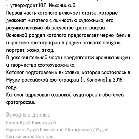
– утверждает Ю.Л. Имханицкий.
Первая часть каталога включает статьи, которые
знакомят читателя с личностью художника, его
размышлениями об искусстве фотографии.
Основной раздел каталога представляет черно-белые
и цветные фотографии в разных жанрах: пейзаж,
портрет, жанр, этюд.
В заключительной части предлагается хроника жизни
и творчества фотохудожника.
Каталог подготовлен к выставке, которая состоялась в
Музее российской фотографии (г. Коломна) в 2018
году.
Каталог адресован широкой аудитории любителей
фотографии
Выходные данные
Автор: Юрий Имханицкий
Издатель: Музей Российской Фотографии / Музей
Органической Культуры