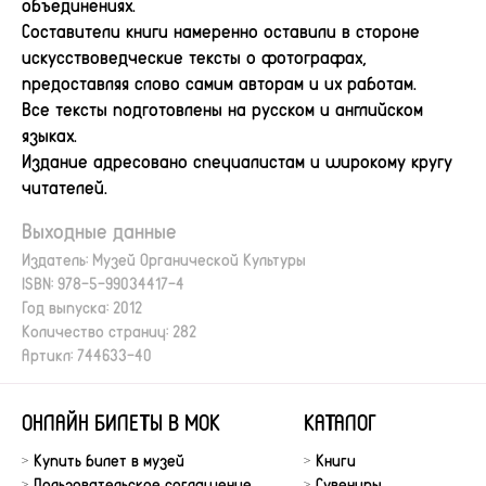
объединениях.
Составители книги намеренно оставили в стороне
искусствоведческие тексты о фотографах,
предоставляя слово самим авторам и их работам.
Все тексты подготовлены на русском и английском
языках.
Издание адресовано специалистам и широкому кругу
читателей.
Выходные данные
Издатель: Музей Органической Культуры
ISBN: 978-5-99034417-4
Год выпуска: 2012
Количество страниц: 282
Артикл: 744633-40
ОНЛАЙН БИЛЕТЫ В МОК
КАТАЛОГ
Купить билет в музей
Книги
Пользовательское соглашение
Сувениры